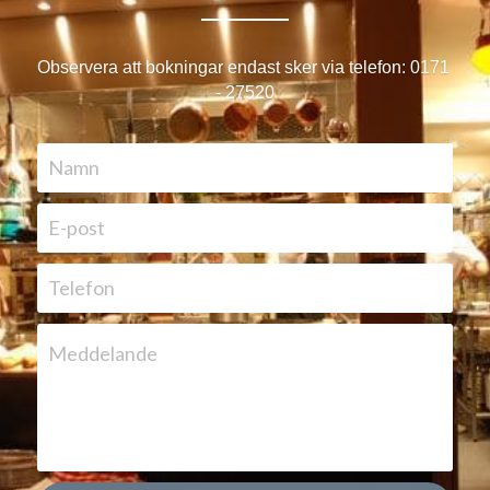
Observera att bokningar endast sker via telefon: 0171 
- 27520
Namn
E-post
Telefon
Meddelande