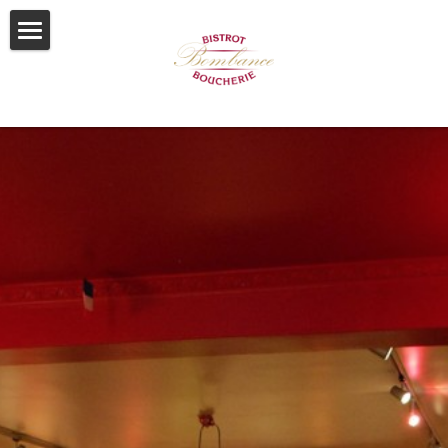
semester
Om oss
Bilder
Hitta oss
Boka bord
Kontakta oss
Kontakt